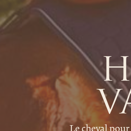
H
V
Le cheval pour