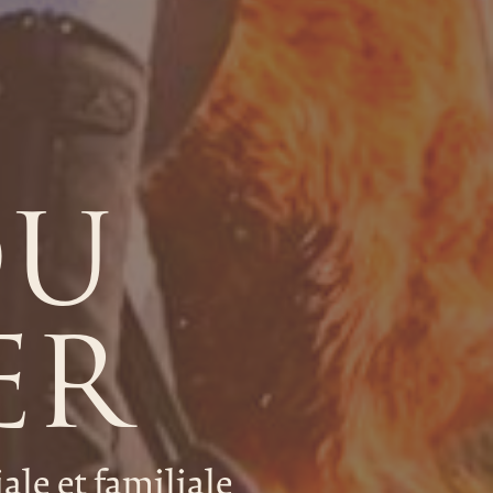
DU
ER
le et familiale