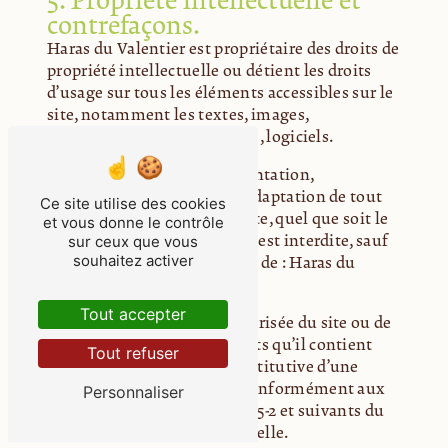
5. Propriété intellectuelle et
contrefaçons.
Haras du Valentier est propriétaire des droits de
propriété intellectuelle ou détient les droits
d’usage sur tous les éléments accessibles sur le
site, notamment les textes, images,
graphismes, logo, icônes, sons, logiciels.
Toute reproduction, représentation,
modification, publication, adaptation de tout
Ce site utilise des cookies
ou partie des éléments du site, quel que soit le
et vous donne le contrôle
moyen ou le procédé utilisé, est interdite, sauf
sur ceux que vous
souhaitez activer
autorisation écrite préalable de : Haras du
Valentier.
Tout accepter
Toute exploitation non autorisée du site ou de
l’un quelconque des éléments qu’il contient
Tout refuser
sera considérée comme constitutive d’une
contrefaçon et poursuivie conformément aux
Personnaliser
dispositions des articles L.335-2 et suivants du
Code de Propriété Intellectuelle.