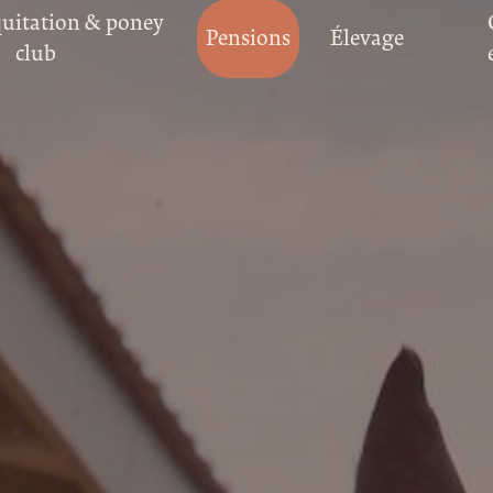
quitation & poney
Pensions
Élevage
club