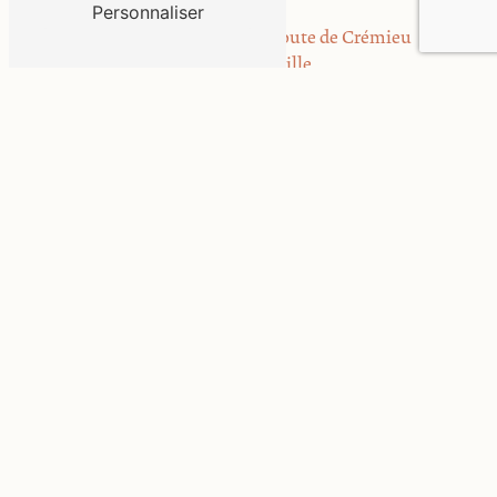
Adresse
Personnaliser
L'Alouette, 622 Route de Crémieu
38090 Bonnefamille
Téléphone
06 17 96 35 79
E-mail
contact@harasduvalentier.fr
Contactez-nous