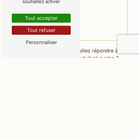
souhaitez activer
Tout accepter
Tout refuser
Personnaliser
Vous n'êtes pas un robot, veuillez répondre à
cette question : combien font huit plus zéro ?
En cochant cette case, j'accepte les conditions
particulières ci-dessous **
Envoyer