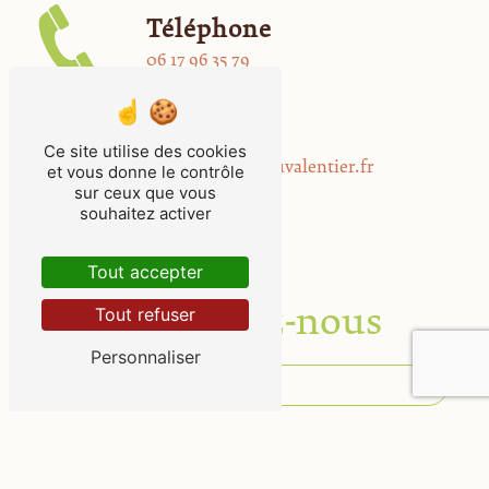
Téléphone
06 17 96 35 79
E-mail
Ce site utilise des cookies
contact@harasduvalentier.fr
et vous donne le contrôle
sur ceux que vous
souhaitez activer
Tout accepter
Contactez-nous
Tout refuser
Personnaliser