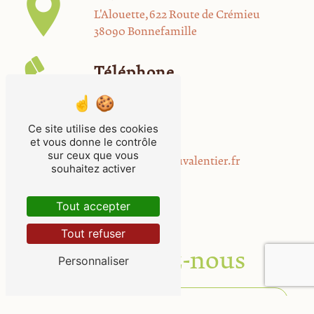
L'Alouette, 622 Route de Crémieu
38090 Bonnefamille
Téléphone
06 17 96 35 79
Ce site utilise des cookies
E-mail
et vous donne le contrôle
sur ceux que vous
contact@harasduvalentier.fr
souhaitez activer
Tout accepter
Tout refuser
Contactez-nous
Personnaliser