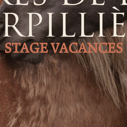
RPILLI
STAGE VACANCES