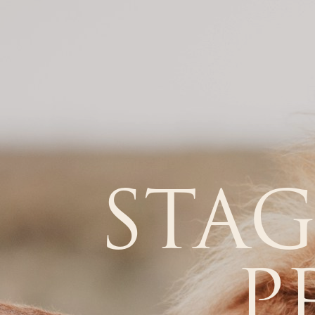
STAG
P