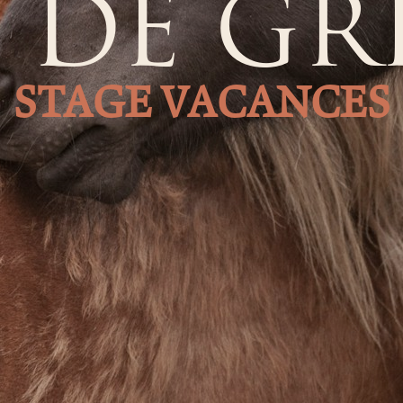
S DE GR
STAGE VACANCES