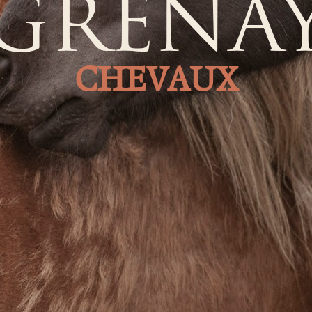
GRENA
CHEVAUX