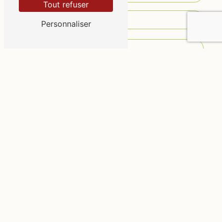
Tout refuser
Personnaliser
Vous n'êtes pas un robot, veuillez répondre à
cette question : combien font neuf plus neuf ?